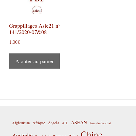
Grappillages Asie21 n°
141/2020-07&08
1,00
€
Ajouter au panier
ASEAN
Afrique
Afghanistan
Angola
APL
Asie du Sud-Est
Chine
Australie