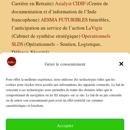
Carrière en Retraite)
Asialyst
CIDIF
(Centre de
documentation et d’information de l’Inde
francophone)
AESMA
FUTURIBLES
futuribles,
l’anticipation au service de l’action
LaVigie
(Cabinet de synthèse stratégique)
Operationnels
SLDS
(Opérationnels – Soutien, Logistique,
Défense, Sécurité)
Gérer le consentement
Asie21.com est édité par :
Pour offrir la meilleure expérience, nous utilisons des technologies telles que les
Finaldées EURL
cookies pour stocker et/ou accéder aux informations des appareils connectés. Le fait de
consentir à ces technologies nous permettra de traiter des données telles que le
Siège social : 13 avenue Boudon, 75016, Paris
comportement de navigation ou les ID uniques sur ce site. Le fait de ne pas consentir
Nous contacter
ou de retirer son consentement peut avoir un effet restrictif sur certaines
caractéristiques et fonctions.
Mentions Légales
Conditions Générales de Vente
Accepter