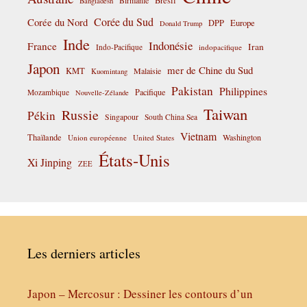
Birmanie
Brésil
Bangladesh
Corée du Sud
Corée du Nord
DPP
Europe
Donald Trump
Inde
Indonésie
France
Iran
Indo-Pacifique
indopacifique
Japon
mer de Chine du Sud
KMT
Malaisie
Kuomintang
Pakistan
Philippines
Pacifique
Mozambique
Nouvelle-Zélande
Taiwan
Russie
Pékin
Singapour
South China Sea
Vietnam
Thaïlande
Washington
Union européenne
United States
États-Unis
Xi Jinping
ZEE
Les derniers articles
Japon – Mercosur : Dessiner les contours d’un