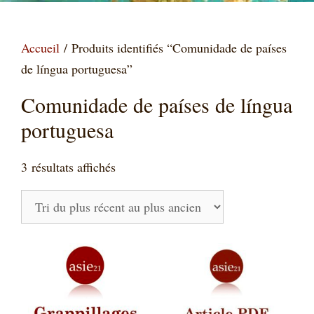
Accueil
/ Produits identifiés “Comunidade de países
de língua portuguesa”
Comunidade de países de língua
portuguesa
Trié
3 résultats affichés
du
plus
récent
au
plus
ancien