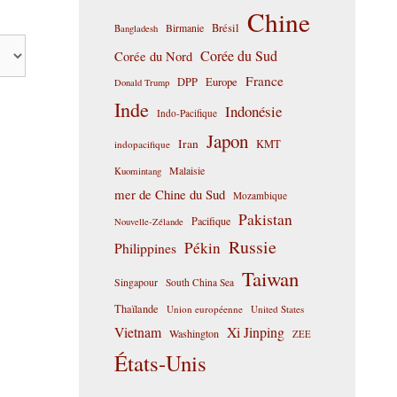
Chine
Birmanie
Brésil
Bangladesh
Corée du Sud
Corée du Nord
France
DPP
Europe
Donald Trump
Inde
Indonésie
Indo-Pacifique
Japon
Iran
KMT
indopacifique
Malaisie
Kuomintang
mer de Chine du Sud
Mozambique
Pakistan
Pacifique
Nouvelle-Zélande
Russie
Pékin
Philippines
Taiwan
Singapour
South China Sea
Thaïlande
Union européenne
United States
Vietnam
Xi Jinping
Washington
ZEE
États-Unis