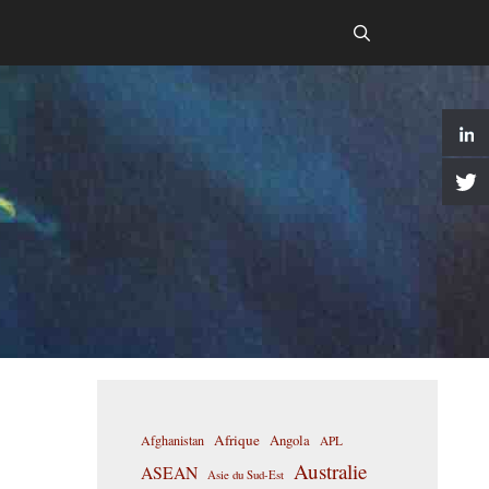
Afrique
Afghanistan
Angola
APL
Australie
ASEAN
Asie du Sud-Est