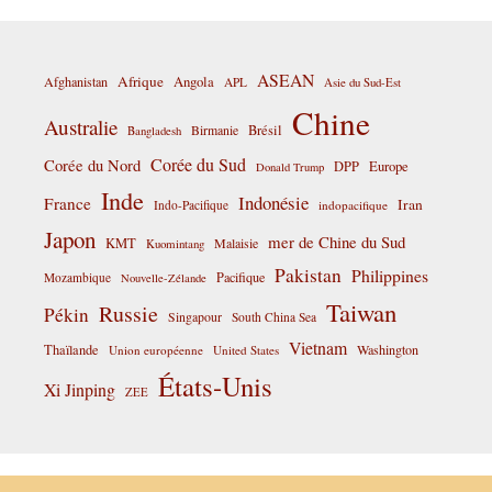
ASEAN
Afrique
Afghanistan
Angola
APL
Asie du Sud-Est
Chine
Australie
Birmanie
Brésil
Bangladesh
Corée du Sud
Corée du Nord
DPP
Europe
Donald Trump
Inde
Indonésie
France
Iran
Indo-Pacifique
indopacifique
Japon
mer de Chine du Sud
KMT
Malaisie
Kuomintang
Pakistan
Philippines
Pacifique
Mozambique
Nouvelle-Zélande
Taiwan
Russie
Pékin
Singapour
South China Sea
Vietnam
Thaïlande
Washington
Union européenne
United States
États-Unis
Xi Jinping
ZEE