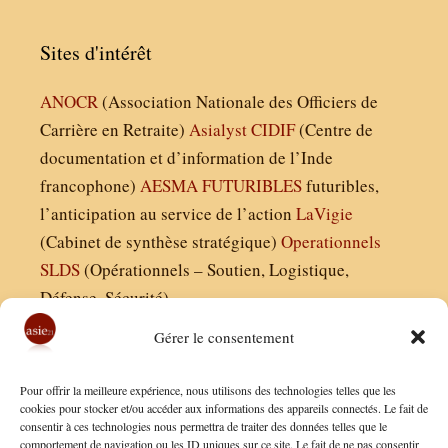
Sites d'intérêt
ANOCR
(Association Nationale des Officiers de
Carrière en Retraite)
Asialyst
CIDIF
(Centre de
documentation et d’information de l’Inde
francophone)
AESMA
FUTURIBLES
futuribles,
l’anticipation au service de l’action
LaVigie
(Cabinet de synthèse stratégique)
Operationnels
SLDS
(Opérationnels – Soutien, Logistique,
Défense, Sécurité)
Gérer le consentement
Asie21.com est édité par :
Pour offrir la meilleure expérience, nous utilisons des technologies telles que les
Finaldées EURL
cookies pour stocker et/ou accéder aux informations des appareils connectés. Le fait de
consentir à ces technologies nous permettra de traiter des données telles que le
Siège social : 13 avenue Boudon, 75016, Paris
comportement de navigation ou les ID uniques sur ce site. Le fait de ne pas consentir