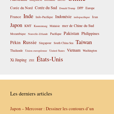
Corée du Sud
Corée du Nord
DPP
Europe
Donald Trump
Inde
Indonésie
France
Iran
Indo-Pacifique
indopacifique
Japon
mer de Chine du Sud
KMT
Malaisie
Kuomintang
Pakistan
Philippines
Pacifique
Mozambique
Nouvelle-Zélande
Taiwan
Russie
Pékin
Singapour
South China Sea
Vietnam
Thaïlande
Washington
Union européenne
United States
États-Unis
Xi Jinping
ZEE
Les derniers articles
Japon – Mercosur : Dessiner les contours d’un