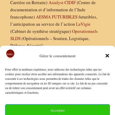
Carrière en Retraite)
Asialyst
CIDIF
(Centre de
documentation et d’information de l’Inde
francophone)
AESMA
FUTURIBLES
futuribles,
l’anticipation au service de l’action
LaVigie
(Cabinet de synthèse stratégique)
Operationnels
SLDS
(Opérationnels – Soutien, Logistique,
Défense, Sécurité)
Gérer le consentement
Asie21.com est édité par :
Pour offrir la meilleure expérience, nous utilisons des technologies telles que les
Finaldées EURL
cookies pour stocker et/ou accéder aux informations des appareils connectés. Le fait de
consentir à ces technologies nous permettra de traiter des données telles que le
Siège social : 13 avenue Boudon, 75016, Paris
comportement de navigation ou les ID uniques sur ce site. Le fait de ne pas consentir
Nous contacter
ou de retirer son consentement peut avoir un effet restrictif sur certaines
caractéristiques et fonctions.
Mentions Légales
Conditions Générales de Vente
Accepter