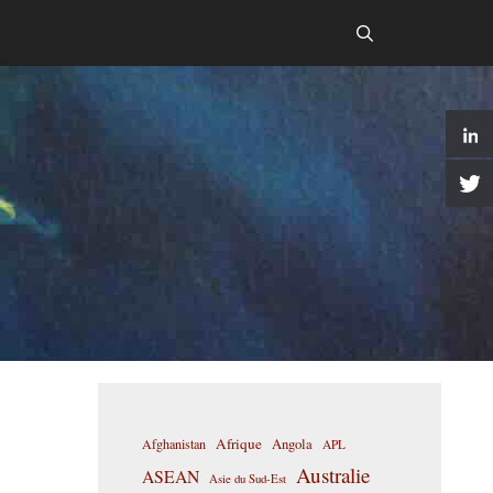
Afrique
Afghanistan
Angola
APL
Australie
ASEAN
Asie du Sud-Est