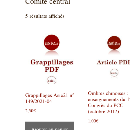
Comité central
Trié
5 résultats affichés
du
plus
récent
au
plus
ancien
Ombres chinoises : 
Grappillages Asie21 n°
enseignements du 1
149/2021-04
Congrès du PCC
2,50
€
(octobre 2017)
1,00
€
Ajouter au panier