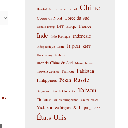
Chine
Birmanie
Brésil
Bangladesh
Corée du Sud
Corée du Nord
France
DPP
Europe
Donald Trump
Inde
Indonésie
Indo-Pacifique
Japon
Iran
KMT
indopacifique
Malaisie
Kuomintang
mer de Chine du Sud
Mozambique
Pakistan
Pacifique
Nouvelle-Zélande
Russie
Pékin
Philippines
Taiwan
Singapour
South China Sea
sans
Thaïlande
Union européenne
United States
Vietnam
Xi Jinping
Washington
ZEE
États-Unis