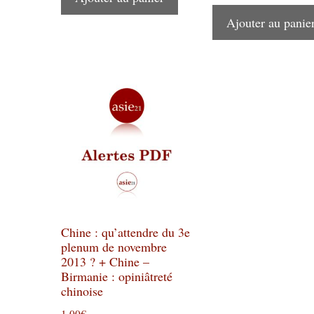
Ajouter au panie
Chine : qu’attendre du 3e
plenum de novembre
2013 ? + Chine –
Birmanie : opiniâtreté
chinoise
1,00
€