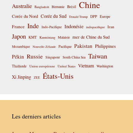
Chine
Australie
Birmanie
Brésil
Bangladesh
Corée du Sud
Corée du Nord
DPP
Europe
Donald Trump
Inde
Indonésie
France
Iran
Indo-Pacifique
indopacifique
Japon
mer de Chine du Sud
KMT
Malaisie
Kuomintang
Pakistan
Philippines
Pacifique
Mozambique
Nouvelle-Zélande
Taiwan
Russie
Pékin
Singapour
South China Sea
Vietnam
Thaïlande
Washington
Union européenne
United States
États-Unis
Xi Jinping
ZEE
Les derniers articles