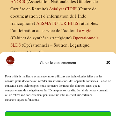
ANOCR
(Association Nationale des Officiers de
Carrière en Retraite)
Asialyst
CIDIF
(Centre de
documentation et d’information de l’Inde
francophone)
AESMA
FUTURIBLES
futuribles,
l’anticipation au service de l’action
LaVigie
(Cabinet de synthèse stratégique)
Operationnels
SLDS
(Opérationnels – Soutien, Logistique,
Défense, Sécurité)
Gérer le consentement
Asie21.com est édité par :
Pour offrir la meilleure expérience, nous utilisons des technologies telles que les
Finaldées EURL
cookies pour stocker et/ou accéder aux informations des appareils connectés. Le fait de
consentir à ces technologies nous permettra de traiter des données telles que le
Siège social : 13 avenue Boudon, 75016, Paris
comportement de navigation ou les ID uniques sur ce site. Le fait de ne pas consentir
Nous contacter
ou de retirer son consentement peut avoir un effet restrictif sur certaines
caractéristiques et fonctions.
Mentions Légales
Conditions Générales de Vente