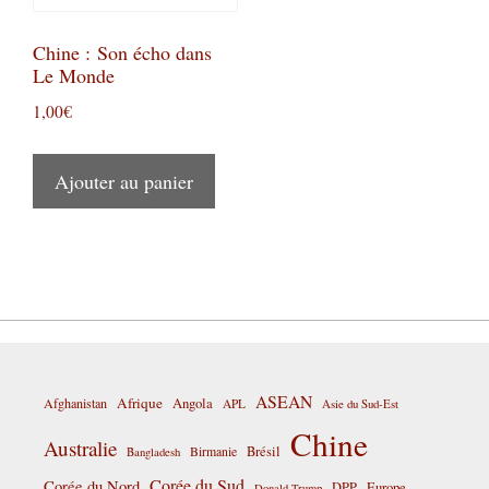
Chine : Son écho dans
Le Monde
1,00
€
Ajouter au panier
ASEAN
Afrique
Afghanistan
Angola
APL
Asie du Sud-Est
Chine
Australie
Birmanie
Brésil
Bangladesh
Corée du Sud
Corée du Nord
DPP
Europe
Donald Trump