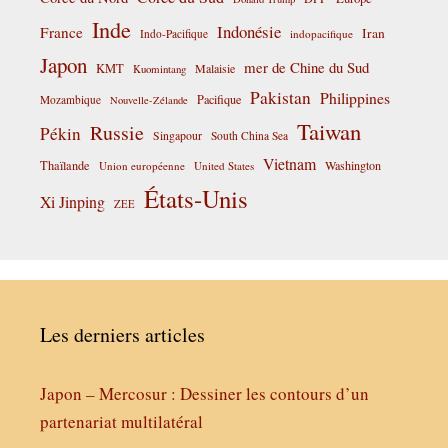
Inde
Indonésie
France
Iran
Indo-Pacifique
indopacifique
Japon
mer de Chine du Sud
KMT
Malaisie
Kuomintang
Pakistan
Philippines
Pacifique
Mozambique
Nouvelle-Zélande
Taiwan
Russie
Pékin
Singapour
South China Sea
Vietnam
Thaïlande
Washington
Union européenne
United States
États-Unis
Xi Jinping
ZEE
Les derniers articles
Japon – Mercosur : Dessiner les contours d’un
partenariat multilatéral