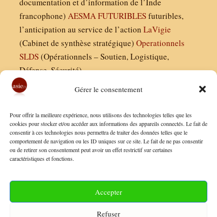
documentation et d’information de l’Inde
francophone)
AESMA
FUTURIBLES
futuribles,
l’anticipation au service de l’action
LaVigie
(Cabinet de synthèse stratégique)
Operationnels
SLDS
(Opérationnels – Soutien, Logistique,
Défense, Sécurité)
Gérer le consentement
Asie21.com est édité par :
Pour offrir la meilleure expérience, nous utilisons des technologies telles que les
Finaldées EURL
cookies pour stocker et/ou accéder aux informations des appareils connectés. Le fait de
consentir à ces technologies nous permettra de traiter des données telles que le
Siège social : 13 avenue Boudon, 75016, Paris
comportement de navigation ou les ID uniques sur ce site. Le fait de ne pas consentir
Nous contacter
ou de retirer son consentement peut avoir un effet restrictif sur certaines
caractéristiques et fonctions.
Mentions Légales
Conditions Générales de Vente
Accepter
Politique de Confidentialité
Refuser
FAQ