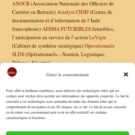
ANOCR
(Association Nationale des Officiers de
Carrière en Retraite)
Asialyst
CIDIF
(Centre de
documentation et d’information de l’Inde
francophone)
AESMA
FUTURIBLES
futuribles,
l’anticipation au service de l’action
LaVigie
(Cabinet de synthèse stratégique)
Operationnels
SLDS
(Opérationnels – Soutien, Logistique,
Défense, Sécurité)
Gérer le consentement
Asie21.com est édité par :
Pour offrir la meilleure expérience, nous utilisons des technologies telles que les
Finaldées EURL
cookies pour stocker et/ou accéder aux informations des appareils connectés. Le fait de
consentir à ces technologies nous permettra de traiter des données telles que le
Siège social : 13 avenue Boudon, 75016, Paris
comportement de navigation ou les ID uniques sur ce site. Le fait de ne pas consentir
Nous contacter
ou de retirer son consentement peut avoir un effet restrictif sur certaines
caractéristiques et fonctions.
Mentions Légales