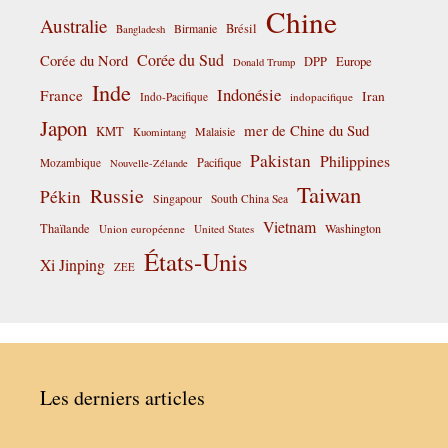
Chine
Australie
Birmanie
Brésil
Bangladesh
Corée du Sud
Corée du Nord
DPP
Europe
Donald Trump
Inde
Indonésie
France
Iran
Indo-Pacifique
indopacifique
Japon
mer de Chine du Sud
KMT
Malaisie
Kuomintang
Pakistan
Philippines
Pacifique
Mozambique
Nouvelle-Zélande
Taiwan
Russie
Pékin
Singapour
South China Sea
Vietnam
Thaïlande
Washington
Union européenne
United States
États-Unis
Xi Jinping
ZEE
Les derniers articles