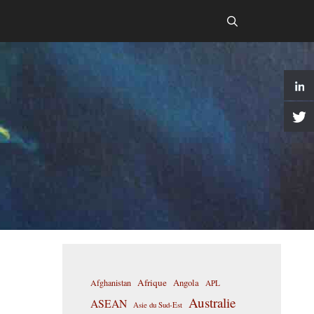
Afrique
Afghanistan
Angola
APL
Australie
ASEAN
Asie du Sud-Est