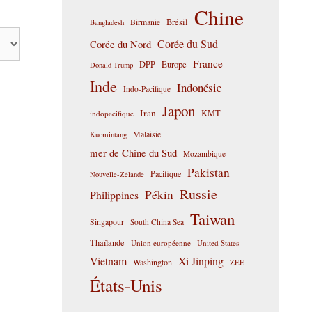
Chine
Birmanie
Brésil
Bangladesh
Corée du Sud
Corée du Nord
France
DPP
Europe
Donald Trump
Inde
Indonésie
Indo-Pacifique
Japon
Iran
KMT
indopacifique
Malaisie
Kuomintang
mer de Chine du Sud
Mozambique
Pakistan
Pacifique
Nouvelle-Zélande
Russie
Pékin
Philippines
Taiwan
Singapour
South China Sea
Thaïlande
Union européenne
United States
Vietnam
Xi Jinping
Washington
ZEE
États-Unis