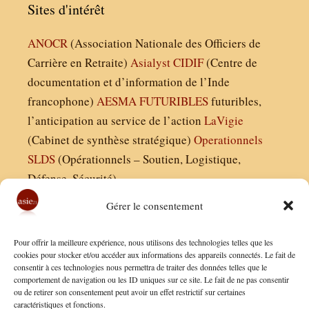
Sites d'intérêt
ANOCR
(Association Nationale des Officiers de
Carrière en Retraite)
Asialyst
CIDIF
(Centre de
documentation et d’information de l’Inde
francophone)
AESMA
FUTURIBLES
futuribles,
l’anticipation au service de l’action
LaVigie
(Cabinet de synthèse stratégique)
Operationnels
SLDS
(Opérationnels – Soutien, Logistique,
Défense, Sécurité)
Gérer le consentement
Asie21.com est édité par :
Pour offrir la meilleure expérience, nous utilisons des technologies telles que les
Finaldées EURL
cookies pour stocker et/ou accéder aux informations des appareils connectés. Le fait de
consentir à ces technologies nous permettra de traiter des données telles que le
Siège social : 13 avenue Boudon, 75016, Paris
comportement de navigation ou les ID uniques sur ce site. Le fait de ne pas consentir
Nous contacter
ou de retirer son consentement peut avoir un effet restrictif sur certaines
caractéristiques et fonctions.