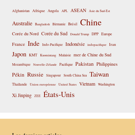
ASEAN
Afrique
Afghanistan
Angola
APL
Asie du Sud-Est
Chine
Australie
Birmanie
Brésil
Bangladesh
Corée du Sud
Corée du Nord
DPP
Europe
Donald Trump
Inde
Indonésie
France
Iran
Indo-Pacifique
indopacifique
Japon
mer de Chine du Sud
KMT
Malaisie
Kuomintang
Pakistan
Philippines
Pacifique
Mozambique
Nouvelle-Zélande
Taiwan
Russie
Pékin
Singapour
South China Sea
Vietnam
Thaïlande
Washington
Union européenne
United States
États-Unis
Xi Jinping
ZEE