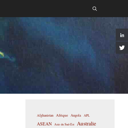
Afrique
Afghanistan
Angola
APL
Australie
ASEAN
Asie du Sud-Est