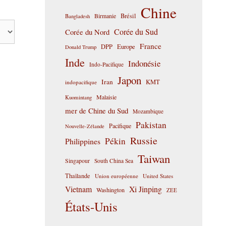
Chine
Birmanie
Brésil
Bangladesh
Corée du Sud
Corée du Nord
France
DPP
Europe
Donald Trump
Inde
Indonésie
Indo-Pacifique
Japon
Iran
KMT
indopacifique
Malaisie
Kuomintang
mer de Chine du Sud
Mozambique
Pakistan
Pacifique
Nouvelle-Zélande
Russie
Pékin
Philippines
Taiwan
Singapour
South China Sea
Thaïlande
Union européenne
United States
Vietnam
Xi Jinping
Washington
ZEE
États-Unis