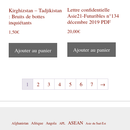
Lettre confidentielle
Kirghizstan – Tadjikistan
Asie21-Futuribles n°134
: Bruits de bottes
décembre 2019 PDF
inquiétants
20,00
€
1,50
€
Ajouter au panier
Ajouter au panier
1
2
3
4
5
6
7
→
ASEAN
Afrique
Afghanistan
Angola
APL
Asie du Sud-Est