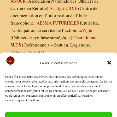
ANOCR
(Association Nationale des Officiers de
Carrière en Retraite)
Asialyst
CIDIF
(Centre de
documentation et d’information de l’Inde
francophone)
AESMA
FUTURIBLES
futuribles,
l’anticipation au service de l’action
LaVigie
(Cabinet de synthèse stratégique)
Operationnels
SLDS
(Opérationnels – Soutien, Logistique,
Défense, Sécurité)
Gérer le consentement
Asie21.com est édité par :
Pour offrir la meilleure expérience, nous utilisons des technologies telles que les
Finaldées EURL
cookies pour stocker et/ou accéder aux informations des appareils connectés. Le fait de
consentir à ces technologies nous permettra de traiter des données telles que le
Siège social : 13 avenue Boudon, 75016, Paris
comportement de navigation ou les ID uniques sur ce site. Le fait de ne pas consentir
Nous contacter
ou de retirer son consentement peut avoir un effet restrictif sur certaines
caractéristiques et fonctions.
Mentions Légales
Conditions Générales de Vente