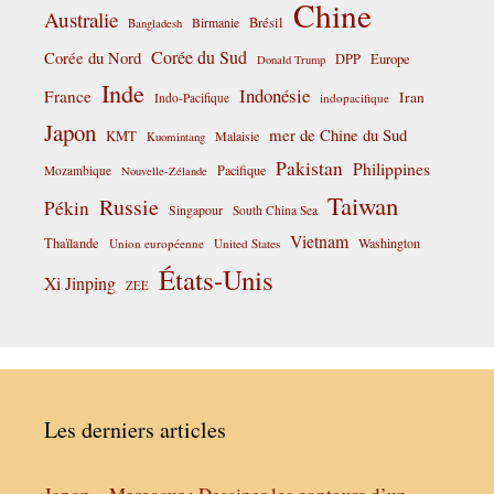
Chine
Australie
Birmanie
Brésil
Bangladesh
Corée du Sud
Corée du Nord
DPP
Europe
Donald Trump
Inde
Indonésie
France
Iran
Indo-Pacifique
indopacifique
Japon
mer de Chine du Sud
KMT
Malaisie
Kuomintang
Pakistan
Philippines
Pacifique
Mozambique
Nouvelle-Zélande
Taiwan
Russie
Pékin
Singapour
South China Sea
Vietnam
Thaïlande
Washington
Union européenne
United States
États-Unis
Xi Jinping
ZEE
Les derniers articles