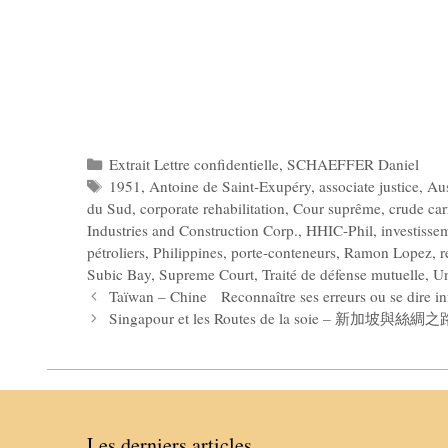
Catégories
Extrait Lettre confidentielle
,
SCHAEFFER Daniel
Étiquettes
1951
,
Antoine de Saint-Exupéry
,
associate justice
,
Aus
du Sud
,
corporate rehabilitation
,
Cour suprême
,
crude car
Industries and Construction Corp.
,
HHIC-Phil
,
investisse
pétroliers
,
Philippines
,
porte-conteneurs
,
Ramon Lopez
,
r
Subic Bay
,
Supreme Court
,
Traité de défense mutuelle
,
Un
Taïwan – Chine Reconnaître ses erreurs ou se dire infa
Singapour et les Routes de la soie – 新加坡與絲綢之
Les derniers articles