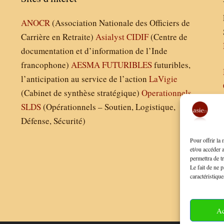
ANOCR
(Association Nationale des Officiers de
Carrière en Retraite)
Asialyst
CIDIF
(Centre de
documentation et d’information de l’Inde
francophone)
AESMA
FUTURIBLES
futuribles,
l’anticipation au service de l’action
LaVigie
(Cabinet de synthèse stratégique)
Operationnels
SLDS
(Opérationnels – Soutien, Logistique,
Défense, Sécurité)
Pour offrir la
et/ou accéder 
permettra de t
Le fait de ne p
caractéristique
Ac