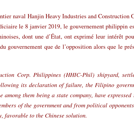
chantier naval Hanjin Heavy Industries and Construction
iciaire le 8 janvier 2019, le gouvernement philippin e
chinoises, dont une d’État, ont exprimé leur intérêt po
u gouvernement que de l’opposition alors que le prési
ction Corp. Philippines (HHIC-Phil) shipyard, settle
lowing its declaration of failure, the Filipino governm
e among them being a state company, have expressed the
members of the government and from political opponents
y, favorable to the Chinese solution.