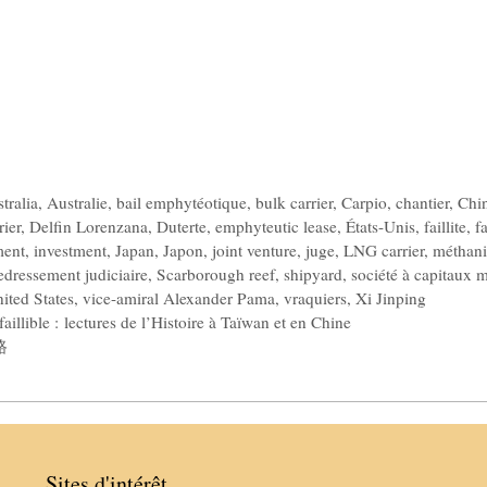
tralia
,
Australie
,
bail emphytéotique
,
bulk carrier
,
Carpio
,
chantier
,
Chi
rier
,
Delfin Lorenzana
,
Duterte
,
emphyteutic lease
,
États-Unis
,
faillite
,
f
ment
,
investment
,
Japan
,
Japon
,
joint venture
,
juge
,
LNG carrier
,
méthani
edressement judiciaire
,
Scarborough reef
,
shipyard
,
société à capitaux m
ited States
,
vice-amiral Alexander Pama
,
vraquiers
,
Xi Jinping
illible : lectures de l’Histoire à Taïwan et en Chine
路
Sites d'intérêt