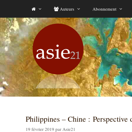
Aller
Auteurs
Abonnement
au
contenu
Philippines – Chine : Perspective 
19 février 2019
par
Asie21