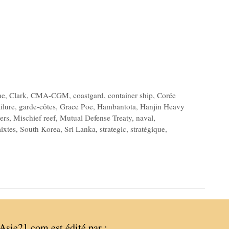
ne
,
Clark
,
CMA-CGM
,
coastgard
,
container ship
,
Corée
ailure
,
garde-côtes
,
Grace Poe
,
Hambantota
,
Hanjin Heavy
ers
,
Mischief reef
,
Mutual Defense Treaty
,
naval
,
ixtes
,
South Korea
,
Sri Lanka
,
strategic
,
stratégique
,
Asie21.com est édité par :