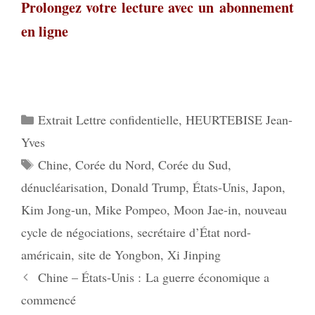
Prolongez votre lecture avec un
abonnement
en ligne
Catégories
Extrait Lettre confidentielle
,
HEURTEBISE Jean-
Yves
Étiquettes
Chine
,
Corée du Nord
,
Corée du Sud
,
dénucléarisation
,
Donald Trump
,
États-Unis
,
Japon
,
Kim Jong-un
,
Mike Pompeo
,
Moon Jae-in
,
nouveau
cycle de négociations
,
secrétaire d’État nord-
américain
,
site de Yongbon
,
Xi Jinping
Chine – États-Unis : La guerre économique a
commencé