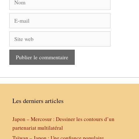
E-
mail
Site
web
Les derniers articles
Japon – Mercosur : Dessiner les contours d’un
partenariat multilatéral
Taïwan – Japon : Une confiance populaire