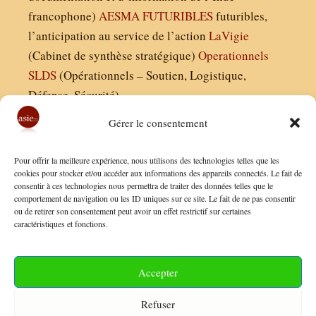
francophone)
AESMA
FUTURIBLES
futuribles,
l’anticipation au service de l’action
LaVigie
(Cabinet de synthèse stratégique)
Operationnels
SLDS
(Opérationnels – Soutien, Logistique,
Défense, Sécurité)
Gérer le consentement
Asie21.com est édité par :
Pour offrir la meilleure expérience, nous utilisons des technologies telles que les
Finaldées EURL
cookies pour stocker et/ou accéder aux informations des appareils connectés. Le fait de
consentir à ces technologies nous permettra de traiter des données telles que le
Siège social : 13 avenue Boudon, 75016, Paris
comportement de navigation ou les ID uniques sur ce site. Le fait de ne pas consentir
Nous contacter
ou de retirer son consentement peut avoir un effet restrictif sur certaines
caractéristiques et fonctions.
Mentions Légales
Conditions Générales de Vente
Accepter
Politique de Confidentialité
Refuser
FAQ