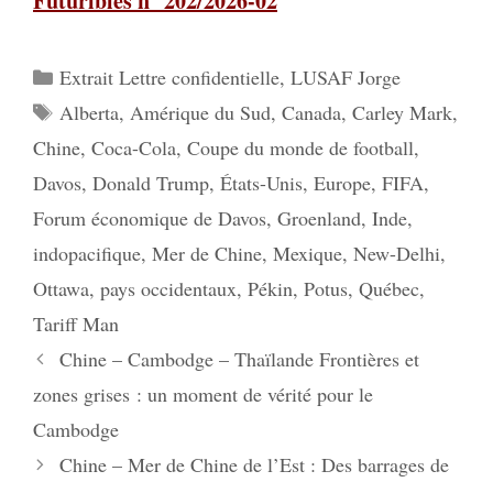
Futuribles n° 202/2026-02
Catégories
Extrait Lettre confidentielle
,
LUSAF Jorge
Étiquettes
Alberta
,
Amérique du Sud
,
Canada
,
Carley Mark
,
Chine
,
Coca-Cola
,
Coupe du monde de football
,
Davos
,
Donald Trump
,
États-Unis
,
Europe
,
FIFA
,
Forum économique de Davos
,
Groenland
,
Inde
,
indopacifique
,
Mer de Chine
,
Mexique
,
New-Delhi
,
Ottawa
,
pays occidentaux
,
Pékin
,
Potus
,
Québec
,
Tariff Man
Chine – Cambodge – Thaïlande Frontières et
zones grises : un moment de vérité pour le
Cambodge
Chine – Mer de Chine de l’Est : Des barrages de