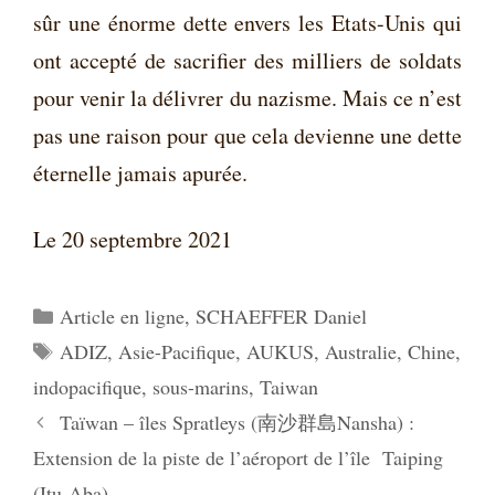
sûr une énorme dette envers les Etats-Unis qui
ont accepté de sacrifier des milliers de soldats
pour venir la délivrer du nazisme. Mais ce n’est
pas une raison pour que cela devienne une dette
éternelle jamais apurée.
Le 20 septembre 2021
Catégories
Article en ligne
,
SCHAEFFER Daniel
Étiquettes
ADIZ
,
Asie-Pacifique
,
AUKUS
,
Australie
,
Chine
,
indopacifique
,
sous-marins
,
Taiwan
Taïwan – îles Spratleys (南沙群島Nansha) :
Extension de la piste de l’aéroport de l’île Taiping
(Itu-Aba)