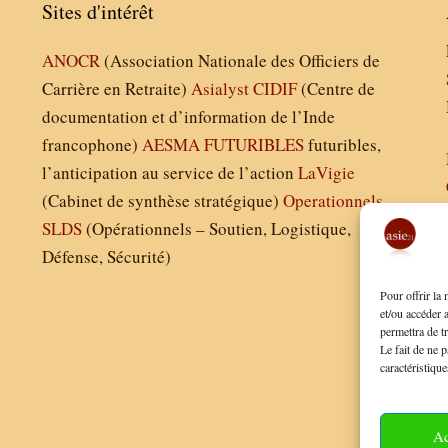
Sites d'intérêt
ANOCR
(Association Nationale des Officiers de
Carrière en Retraite)
Asialyst
CIDIF
(Centre de
documentation et d’information de l’Inde
francophone)
AESMA
FUTURIBLES
futuribles,
l’anticipation au service de l’action
LaVigie
(Cabinet de synthèse stratégique)
Operationnels
SLDS
(Opérationnels – Soutien, Logistique,
Défense, Sécurité)
Pour offrir la
et/ou accéder 
permettra de t
Le fait de ne p
caractéristique
Ac