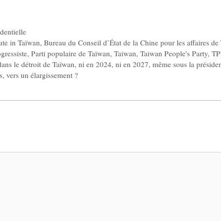
identielle
ute in Taïwan
,
Bureau du Conseil d’État de la Chine pour les affaires d
gressiste
,
Parti populaire de Taïwan
,
Taiwan
,
Taiwan People's Party
,
TP
 dans le détroit de Taïwan, ni en 2024, ni en 2027, même sous la présid
, vers un élargissement ?