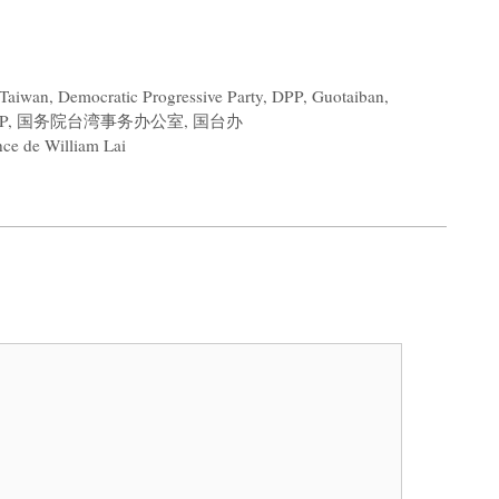
e Taiwan
,
Democratic Progressive Party
,
DPP
,
Guotaiban
,
P
,
国务院台湾事务办公室
,
国台办
ence de William Lai