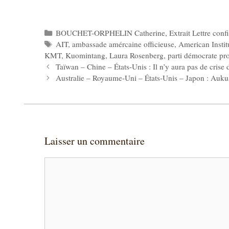
Catégories
BOUCHET-ORPHELIN Catherine
,
Extrait Lettre conf
Étiquettes
AIT
,
ambassade amércaine officieuse
,
American Instit
KMT
,
Kuomintang
,
Laura Rosenberg
,
parti démocrate pro
Taïwan – Chine – États-Unis : Il n’y aura pas de crise
Australie – Royaume-Uni – États-Unis – Japon : Aukus
Laisser un commentaire
Commentaire