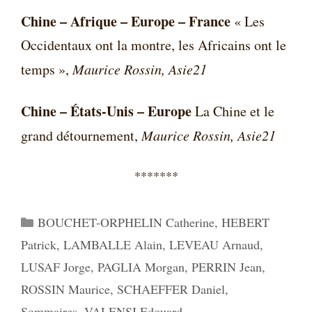
Chine – Afrique – Europe – France
« Les
Occidentaux ont la montre, les Africains ont le
temps »,
Maurice Rossin, Asie21
Chine – États-Unis – Europe
La Chine et le
grand détournement,
Maurice Rossin, Asie21
*******
Catégories
BOUCHET-ORPHELIN Catherine
,
HEBERT
Patrick
,
LAMBALLE Alain
,
LEVEAU Arnaud
,
LUSAF Jorge
,
PAGLIA Morgan
,
PERRIN Jean
,
ROSSIN Maurice
,
SCHAEFFER Daniel
,
Sommaires
,
VALENSI Edouard