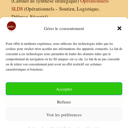
(Cabinet de synthèse stratégique)
Operationnels
SLDS
(Opérationnels – Soutien, Logistique,
Défense, Sécurité)
Gérer le consentement
Asie21.com est édité par :
Pour offrir la meilleure expérience, nous utilisons des technologies telles que les
Finaldées EURL
cookies pour stocker et/ou accéder aux informations des appareils connectés. Le fait de
consentir à ces technologies nous permettra de traiter des données telles que le
Siège social : 13 avenue Boudon, 75016, Paris
comportement de navigation ou les ID uniques sur ce site. Le fait de ne pas consentir
Nous contacter
ou de retirer son consentement peut avoir un effet restrictif sur certaines
caractéristiques et fonctions.
Mentions Légales
Conditions Générales de Vente
Accepter
Politique de Confidentialité
Refuser
FAQ
Voir les préférences
© 2026 Asie21
• Construit avec
GeneratePress