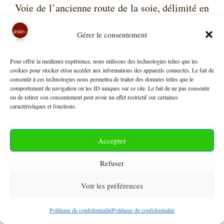
Voie de l’ancienne route de la soie, délimité en
1963 entre le royaume d’Afghanistan et la RP
Gérer le consentement
e
de Chine, ce corridor avait été conçu au 19
siècle pour séparer l’Empire des Indes de la
Pour offrir la meilleure expérience, nous utilisons des technologies telles que les
cookies pour stocker et/ou accéder aux informations des appareils connectés. Le fait de
Russie.
consentir à ces technologies nous permettra de traiter des données telles que le
comportement de navigation ou les ID uniques sur ce site. Le fait de ne pas consentir
ou de retirer son consentement peut avoir un effet restrictif sur certaines
NB. 4 – Pékin a renforcé la coopération
caractéristiques et fonctions.
économique avec l’Afghanistan, riche en
ressources naturelles, avec plus de 1400
Accepter
gisements minéraux – notamment celui de Mes
Refuser
Aynak aux 450 millions de tonnes de cuivre, la
Voir les préférences
seconde plus importante réserve mondiale non
exploitée de ce minerai, dont l’exploitation
Politique de confidentialité
Politique de confidentialité