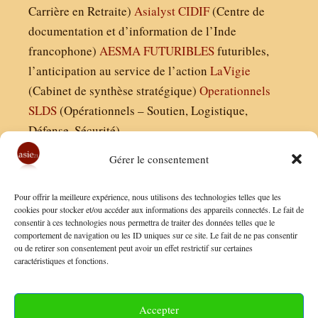
Carrière en Retraite)
Asialyst
CIDIF
(Centre de
documentation et d’information de l’Inde
francophone)
AESMA
FUTURIBLES
futuribles,
l’anticipation au service de l’action
LaVigie
(Cabinet de synthèse stratégique)
Operationnels
SLDS
(Opérationnels – Soutien, Logistique,
Défense, Sécurité)
Gérer le consentement
Asie21.com est édité par :
Pour offrir la meilleure expérience, nous utilisons des technologies telles que les
Finaldées EURL
cookies pour stocker et/ou accéder aux informations des appareils connectés. Le fait de
consentir à ces technologies nous permettra de traiter des données telles que le
Siège social : 13 avenue Boudon, 75016, Paris
comportement de navigation ou les ID uniques sur ce site. Le fait de ne pas consentir
Nous contacter
ou de retirer son consentement peut avoir un effet restrictif sur certaines
caractéristiques et fonctions.
Mentions Légales
Conditions Générales de Vente
Accepter