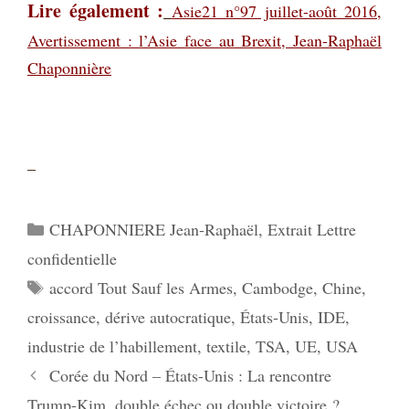
Lire également :
Asie21 n°97 juillet-août 2016,
Avertissement : l’Asie face au Brexit, Jean-Raphaël
Chaponnière
–
Catégories
CHAPONNIERE Jean-Raphaël
,
Extrait Lettre
confidentielle
Étiquettes
accord Tout Sauf les Armes
,
Cambodge
,
Chine
,
croissance
,
dérive autocratique
,
États-Unis
,
IDE
,
industrie de l’habillement
,
textile
,
TSA
,
UE
,
USA
Corée du Nord – États-Unis : La rencontre
Trump-Kim, double échec ou double victoire ?