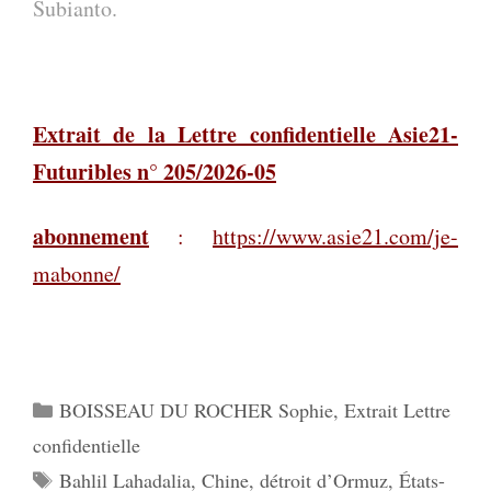
Subianto.
Extrait de la Lettre confidentielle Asie21-
Futuribles n° 205/2026-05
abonnement
:
https://www.asie21.com/je-
mabonne/
Catégories
BOISSEAU DU ROCHER Sophie
,
Extrait Lettre
confidentielle
Étiquettes
Bahlil Lahadalia
,
Chine
,
détroit d’Ormuz
,
États-