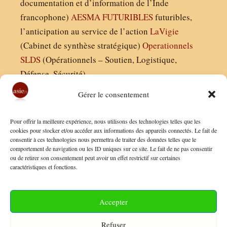
documentation et d’information de l’Inde
francophone)
AESMA
FUTURIBLES
futuribles,
l’anticipation au service de l’action
LaVigie
(Cabinet de synthèse stratégique)
Operationnels
SLDS
(Opérationnels – Soutien, Logistique,
Défense, Sécurité)
Gérer le consentement
Asie21.com est édité par :
Pour offrir la meilleure expérience, nous utilisons des technologies telles que les
Finaldées EURL
cookies pour stocker et/ou accéder aux informations des appareils connectés. Le fait de
consentir à ces technologies nous permettra de traiter des données telles que le
Siège social : 13 avenue Boudon, 75016, Paris
comportement de navigation ou les ID uniques sur ce site. Le fait de ne pas consentir
Nous contacter
ou de retirer son consentement peut avoir un effet restrictif sur certaines
caractéristiques et fonctions.
Mentions Légales
Conditions Générales de Vente
Accepter
Politique de Confidentialité
Refuser
FAQ