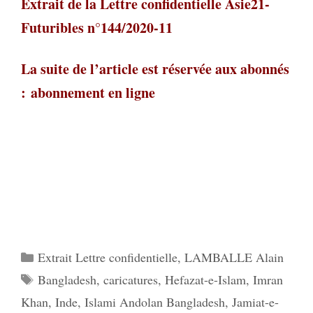
Extrait de la L
ettre confidentielle Asie21-
Futuribles n°144/2020-11
La suite de l’article est réservée aux abonné
s
:
abonnement en ligne
Catégories
Extrait Lettre confidentielle
,
LAMBALLE Alain
Étiquettes
Bangladesh
,
caricatures
,
Hefazat-e-Islam
,
Imran
Khan
,
Inde
,
Islami Andolan Bangladesh
,
Jamiat-e-