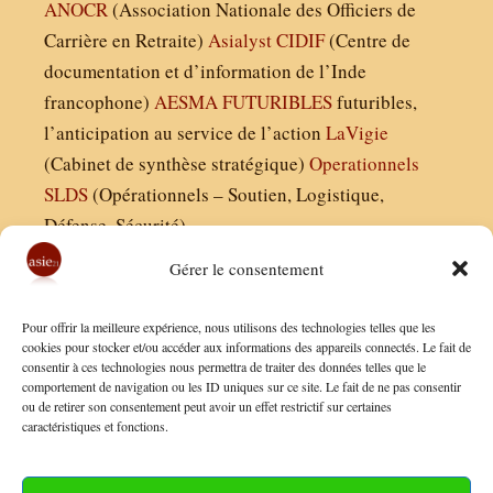
ANOCR
(Association Nationale des Officiers de
Carrière en Retraite)
Asialyst
CIDIF
(Centre de
documentation et d’information de l’Inde
francophone)
AESMA
FUTURIBLES
futuribles,
l’anticipation au service de l’action
LaVigie
(Cabinet de synthèse stratégique)
Operationnels
SLDS
(Opérationnels – Soutien, Logistique,
Défense, Sécurité)
Gérer le consentement
Asie21.com est édité par :
Pour offrir la meilleure expérience, nous utilisons des technologies telles que les
Finaldées EURL
cookies pour stocker et/ou accéder aux informations des appareils connectés. Le fait de
consentir à ces technologies nous permettra de traiter des données telles que le
Siège social : 13 avenue Boudon, 75016, Paris
comportement de navigation ou les ID uniques sur ce site. Le fait de ne pas consentir
Nous contacter
ou de retirer son consentement peut avoir un effet restrictif sur certaines
caractéristiques et fonctions.
Mentions Légales
Conditions Générales de Vente