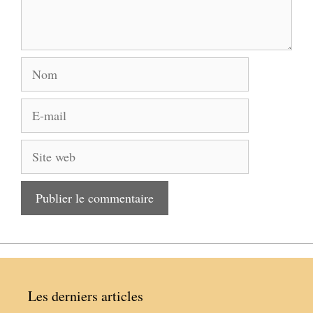
Nom
E-
mail
Site
web
Les derniers articles