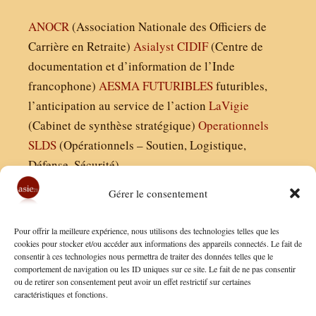
ANOCR
(Association Nationale des Officiers de
Carrière en Retraite)
Asialyst
CIDIF
(Centre de
documentation et d’information de l’Inde
francophone)
AESMA
FUTURIBLES
futuribles,
l’anticipation au service de l’action
LaVigie
(Cabinet de synthèse stratégique)
Operationnels
SLDS
(Opérationnels – Soutien, Logistique,
Défense, Sécurité)
Gérer le consentement
Asie21.com est édité par :
Pour offrir la meilleure expérience, nous utilisons des technologies telles que les
Finaldées EURL
cookies pour stocker et/ou accéder aux informations des appareils connectés. Le fait de
consentir à ces technologies nous permettra de traiter des données telles que le
Siège social : 13 avenue Boudon, 75016, Paris
comportement de navigation ou les ID uniques sur ce site. Le fait de ne pas consentir
Nous contacter
ou de retirer son consentement peut avoir un effet restrictif sur certaines
caractéristiques et fonctions.