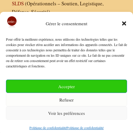
SLDS
(Opérationnels – Soutien, Logistique,
Défense, Sécurité)
Gérer le consentement
Asie21.com est édité par :
Pour offrir la meilleure expérience, nous utilisons des technologies telles que les
Finaldées EURL
cookies pour stocker et/ou accéder aux informations des appareils connectés. Le fait de
consentir à ces technologies nous permettra de traiter des données telles que le
Siège social : 13 avenue Boudon, 75016, Paris
comportement de navigation ou les ID uniques sur ce site. Le fait de ne pas consentir
Nous contacter
ou de retirer son consentement peut avoir un effet restrictif sur certaines
caractéristiques et fonctions.
Mentions Légales
Conditions Générales de Vente
Accepter
Politique de Confidentialité
Refuser
FAQ
Voir les préférences
© 2026 Asie21
• Construit avec
GeneratePress
Politique de confidentialité
Politique de confidentialité