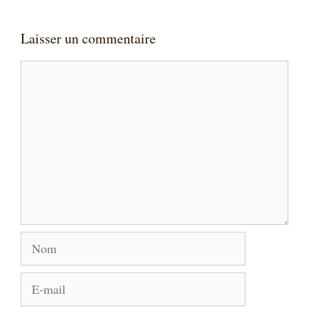
Laisser un commentaire
Commentaire
Nom
E-
mail