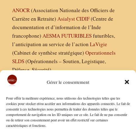
ANOCR
(Association Nationale des Officiers de
Carrière en Retraite)
Asialyst
CIDIF
(Centre de
documentation et d’information de l’Inde
francophone)
AESMA
FUTURIBLES
futuribles,
l’anticipation au service de l’action
LaVigie
(Cabinet de synthèse stratégique)
Operationnels
SLDS
(Opérationnels – Soutien, Logistique,
Défense, Sécurité)
Gérer le consentement
Asie21.com est édité par :
Pour offrir la meilleure expérience, nous utilisons des technologies telles que les
Finaldées EURL
cookies pour stocker et/ou accéder aux informations des appareils connectés. Le fait de
consentir à ces technologies nous permettra de traiter des données telles que le
Siège social : 13 avenue Boudon, 75016, Paris
comportement de navigation ou les ID uniques sur ce site. Le fait de ne pas consentir
Nous contacter
ou de retirer son consentement peut avoir un effet restrictif sur certaines
caractéristiques et fonctions.
Mentions Légales