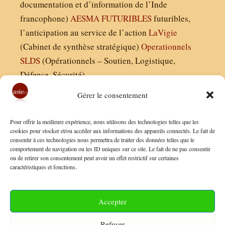
documentation et d’information de l’Inde
francophone)
AESMA
FUTURIBLES
futuribles,
l’anticipation au service de l’action
LaVigie
(Cabinet de synthèse stratégique)
Operationnels
SLDS
(Opérationnels – Soutien, Logistique,
Défense, Sécurité)
Gérer le consentement
Asie21.com est édité par :
Pour offrir la meilleure expérience, nous utilisons des technologies telles que les
Finaldées EURL
cookies pour stocker et/ou accéder aux informations des appareils connectés. Le fait de
consentir à ces technologies nous permettra de traiter des données telles que le
Siège social : 13 avenue Boudon, 75016, Paris
comportement de navigation ou les ID uniques sur ce site. Le fait de ne pas consentir
Nous contacter
ou de retirer son consentement peut avoir un effet restrictif sur certaines
caractéristiques et fonctions.
Mentions Légales
Conditions Générales de Vente
Accepter
Politique de Confidentialité
Refuser