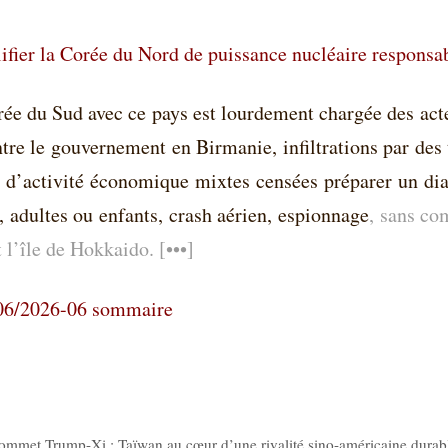
alifier la Corée du Nord de puissance nucléaire responsa
orée du Sud avec ce pays est lourdement chargée des ac
tre le gouvernement en Birmanie, infiltrations par des
es d’activité économique mixtes censées préparer un d
 adultes ou enfants, crash aérien, espionnage
, sans co
 l’île de Hokkaido. [•••]
 206/2026-06 sommaire
mmet Trump-Xi : Taïwan au cœur d’une rivalité sino-américaine durab