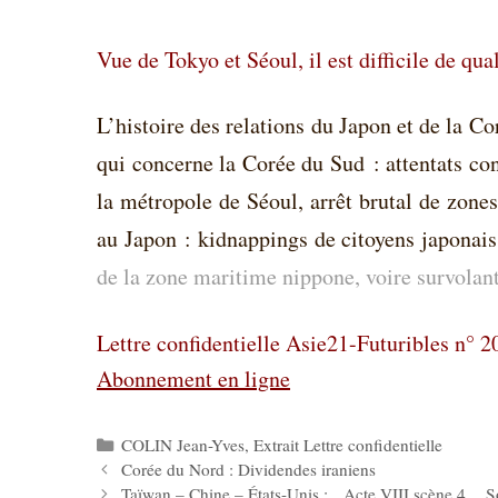
Vue de Tokyo et Séoul, il est difficile de qu
L’histoire des relations du Japon et de la C
qui concerne la Corée du Sud : attentats con
la métropole de Séoul, arrêt brutal de zon
au Japon : kidnappings de citoyens japonais,
de la zone maritime nippone, voire survolant
Lettre confidentielle Asie21-Futuribles n°
Abonnement en ligne
Catégories
COLIN Jean-Yves
,
Extrait Lettre confidentielle
Corée du Nord : Dividendes iraniens
Taïwan – Chine – États-Unis : Acte VIII scène 4 So