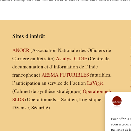
Sites d'intérêt
ANOCR
(Association Nationale des Officiers de
Carrière en Retraite)
Asialyst
CIDIF
(Centre de
documentation et d’information de l’Inde
francophone)
AESMA
FUTURIBLES
futuribles,
l’anticipation au service de l’action
LaVigie
(Cabinet de synthèse stratégique)
Operationnels
SLDS
(Opérationnels – Soutien, Logistique,
Défense, Sécurité)
Pour offrir la
et/ou accéder 
permettra de t