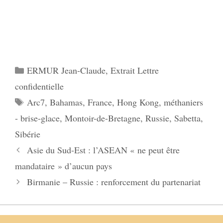
Catégories
ERMUR Jean-Claude
,
Extrait Lettre
confidentielle
Étiquettes
Arc7
,
Bahamas
,
France
,
Hong Kong
,
méthaniers
- brise-glace
,
Montoir-de-Bretagne
,
Russie
,
Sabetta
,
Sibérie
Asie du Sud-Est : l’ASEAN « ne peut être
mandataire » d’aucun pays
Birmanie – Russie : renforcement du partenariat