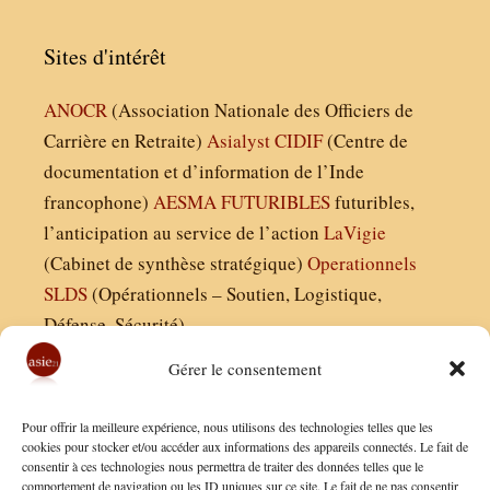
Sites d'intérêt
ANOCR
(Association Nationale des Officiers de
Carrière en Retraite)
Asialyst
CIDIF
(Centre de
documentation et d’information de l’Inde
francophone)
AESMA
FUTURIBLES
futuribles,
l’anticipation au service de l’action
LaVigie
(Cabinet de synthèse stratégique)
Operationnels
SLDS
(Opérationnels – Soutien, Logistique,
Défense, Sécurité)
Gérer le consentement
Asie21.com est édité par :
Pour offrir la meilleure expérience, nous utilisons des technologies telles que les
Finaldées EURL
cookies pour stocker et/ou accéder aux informations des appareils connectés. Le fait de
consentir à ces technologies nous permettra de traiter des données telles que le
Siège social : 13 avenue Boudon, 75016, Paris
comportement de navigation ou les ID uniques sur ce site. Le fait de ne pas consentir