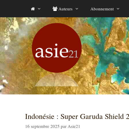
Aller
Auteurs
Abonnement
au
contenu
Indonésie : Super Garuda Shield 
16 septembre 2025
par
Asie21