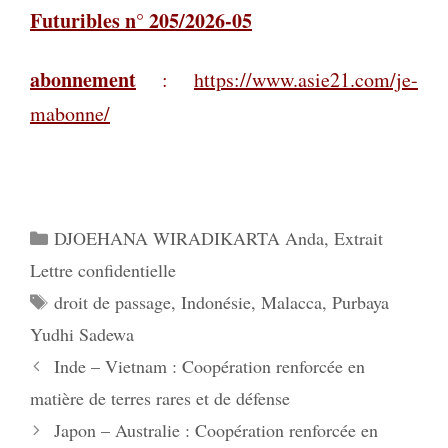
Futuribles n° 205/2026-05
abonnement
:
https://www.asie21.com/je-
mabonne/
Catégories
DJOEHANA WIRADIKARTA Anda
,
Extrait
Lettre confidentielle
Étiquettes
droit de passage
,
Indonésie
,
Malacca
,
Purbaya
Yudhi Sadewa
Inde – Vietnam : Coopération renforcée en
matière de terres rares et de défense
Japon – Australie : Coopération renforcée en