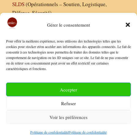
SLDS
(Opérationnels – Soutien, Logistique,
Défense, Sécurité)
Gérer le consentement
Asie21.com est édité par :
Pour offrir la meilleure expérience, nous utilisons des technologies telles que les
Finaldées EURL
cookies pour stocker et/ou accéder aux informations des appareils connectés. Le fait de
consentir à ces technologies nous permettra de traiter des données telles que le
Siège social : 13 avenue Boudon, 75016, Paris
comportement de navigation ou les ID uniques sur ce site. Le fait de ne pas consentir
Nous contacter
ou de retirer son consentement peut avoir un effet restrictif sur certaines
caractéristiques et fonctions.
Mentions Légales
Conditions Générales de Vente
Accepter
Politique de Confidentialité
Refuser
FAQ
Voir les préférences
© 2026 Asie21
• Construit avec
GeneratePress
Politique de confidentialité
Politique de confidentialité