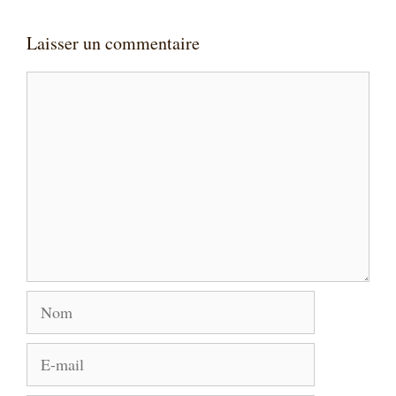
Laisser un commentaire
Commentaire
Nom
E-
mail