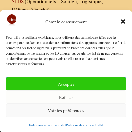
SLDS
(Opérationnels – Soutien, Logistique,
Défense, Sécurité)
Gérer le consentement
Asie21.com est édité par :
Pour offrir la meilleure expérience, nous utilisons des technologies telles que les
Finaldées EURL
cookies pour stocker et/ou accéder aux informations des appareils connectés. Le fait de
consentir à ces technologies nous permettra de traiter des données telles que le
Siège social : 13 avenue Boudon, 75016, Paris
comportement de navigation ou les ID uniques sur ce site. Le fait de ne pas consentir
Nous contacter
ou de retirer son consentement peut avoir un effet restrictif sur certaines
caractéristiques et fonctions.
Mentions Légales
Conditions Générales de Vente
Accepter
Politique de Confidentialité
Refuser
FAQ
Voir les préférences
© 2026 Asie21
• Construit avec
GeneratePress
Politique de confidentialité
Politique de confidentialité