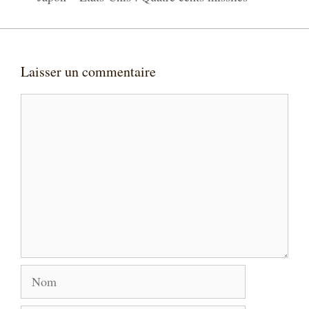
Laisser un commentaire
Commentaire
Nom