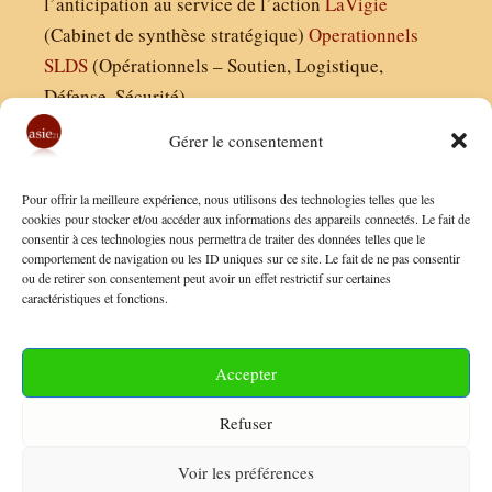
l’anticipation au service de l’action
LaVigie
(Cabinet de synthèse stratégique)
Operationnels
SLDS
(Opérationnels – Soutien, Logistique,
Défense, Sécurité)
Gérer le consentement
Asie21.com est édité par :
Pour offrir la meilleure expérience, nous utilisons des technologies telles que les
Finaldées EURL
cookies pour stocker et/ou accéder aux informations des appareils connectés. Le fait de
consentir à ces technologies nous permettra de traiter des données telles que le
Siège social : 13 avenue Boudon, 75016, Paris
comportement de navigation ou les ID uniques sur ce site. Le fait de ne pas consentir
Nous contacter
ou de retirer son consentement peut avoir un effet restrictif sur certaines
caractéristiques et fonctions.
Mentions Légales
Conditions Générales de Vente
Accepter
Politique de Confidentialité
Refuser
FAQ
Voir les préférences