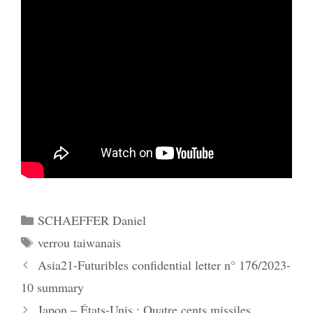
Catégories
SCHAEFFER Daniel
Étiquettes
verrou taiwanais
Asia21-Futuribles confidential letter n° 176/2023-
10 summary
Japon – États-Unis : Quatre cents missiles